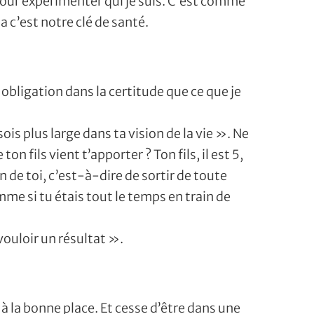
our expérimenter qui je suis. C’est comme
a c’est notre clé de santé.
 obligation dans la certitude que ce que je
is plus large dans ta vision de la vie ». Ne
on fils vient t’apporter ? Ton fils, il est 5,
n de toi, c’est-à-dire de sortir de toute
omme si tu étais tout le temps en train de
 vouloir un résultat ».
 à la bonne place. Et cesse d’être dans une