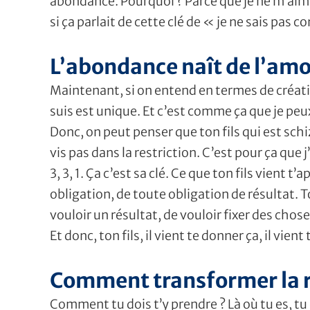
abondance. Pourquoi ? Parce que je ne m’aim
si ça parlait de cette clé de « je ne sais pas
L’abondance naît de l’amo
Maintenant, si on entend en termes de créativi
suis est unique. Et c’est comme ça que je peu
Donc, on peut penser que ton fils qui est schi
vis pas dans la restriction. C’est pour ça que j’
3, 3, 1. Ça c’est sa clé. Ce que ton fils vient
obligation, de toute obligation de résultat. To
vouloir un résultat, de vouloir fixer des chose
Et donc, ton fils, il vient te donner ça, il vie
Comment transformer la r
Comment tu dois t’y prendre ? Là où tu es, tu 