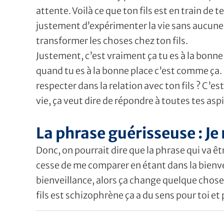
attente. Voilà ce que ton fils est en train de t
justement d’expérimenter la vie sans aucune ob
transformer les choses chez ton fils.
Justement, c’est vraiment ça tu es à la bonne 
quand tu es à la bonne place c’est comme ça. Q
respecter dans la relation avec ton fils ? C’
vie, ça veut dire de répondre à toutes tes aspira
La phrase guérisseuse : Je
Donc, on pourrait dire que la phrase qui va êt
cesse de me comparer en étant dans la bienve
bienveillance, alors ça change quelque chose ch
fils est schizophrène ça a du sens pour toi et