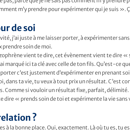
e pas, parce que je ne sais pas comment m’y prendre p
 comment m’y prendre pour expérimenter qui je suis ». Ç
ur de soi
té, j’ai juste à me laisser porter, à expérimenter sans
x prendre soin de moi.
zophrène vient te dire, cet évènement vient te dire « so
ai marqué ici ta clé avec celle de ton fils. Qu’est-ce que t
 t’apporter c’est justement d’expérimenter en prenant soi
i, dans ta vie, tu veux à tout prix un résultat. C’est c
s. Comme si vouloir un résultat fixe, parfait, délimité.
nt te dire « prends soin de toi et expérimente la vie sans
elation ?
es à la bonne place. Oui, exactement. Là où tu es, tu es