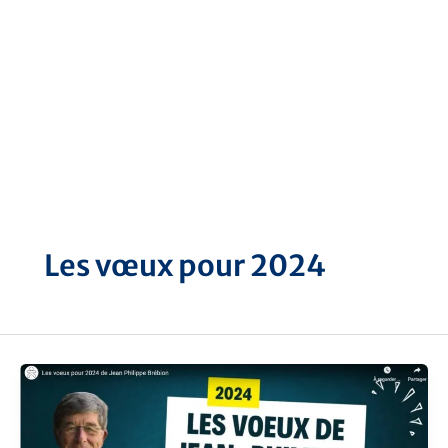
Aller
au
contenu
Les vœux pour 2024
Les
vœux
pour