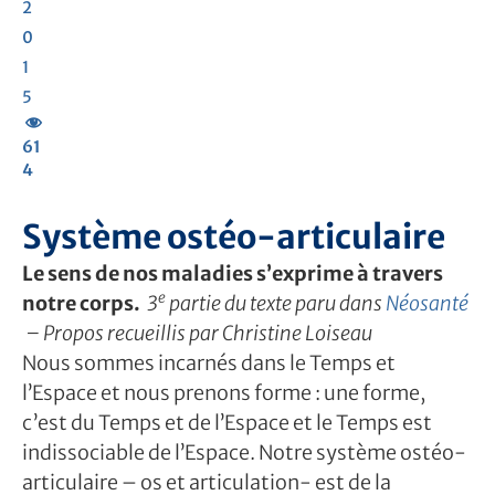
2
0
1
5
61
4
Système ostéo-articulaire
Le sens de nos maladies s’exprime à travers
e
notre corps.
3
partie du texte paru dans
Néosanté
– Propos recueillis par Christine Loiseau
Nous sommes incarnés dans le Temps et
l’Espace et nous prenons forme : une forme,
c’est du Temps et de l’Espace et le Temps est
indissociable de l’Espace. Notre système ostéo-
articulaire – os et articulation- est de la