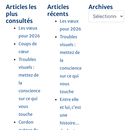
Articles les
Articles
Archives
Archives
plus
récents
consultés
Les vœux
Les vœux
pour 2026
pour 2026
Troubles
Coups de
visuels :
cœur
mettez de
Troubles
la
visuels :
conscience
mettez de
sur ce qui
la
vous
conscience
touche
sur ce qui
Entre elle
vous
et lui, c’est
touche
une
Cordon
histoire…