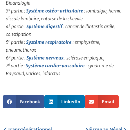
Bioanalogie
e
3
partie :
Système ostéo-articulaire
: lombalgie, hernie
discale lombaire, entorse de la cheville
e
4
partie :
Système digestif
: cancer de l’intestin grêle,
constipation
e
5
partie :
Système respiratoire
: emphysème,
pneumothorax
e
6
partie :
Système nerveux
: sclérose en plaque,
e
7
partie :
Système cardio-vasculaire
: syndrome de
Raynaud, varices, infarctus
Facebook
LinkedIn
Email
Précédent
Sui
Transgénérationnel
Séisme au Népal