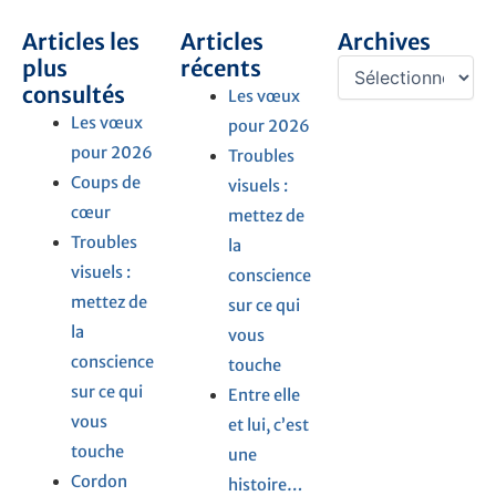
Articles les
Articles
Archives
Archives
plus
récents
consultés
Les vœux
Les vœux
pour 2026
pour 2026
Troubles
Coups de
visuels :
cœur
mettez de
Troubles
la
visuels :
conscience
mettez de
sur ce qui
la
vous
conscience
touche
sur ce qui
Entre elle
vous
et lui, c’est
touche
une
Cordon
histoire…