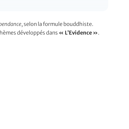
dépendance
, selon la formule bouddhiste.
es thèmes développés dans
« L’Evidence »
.