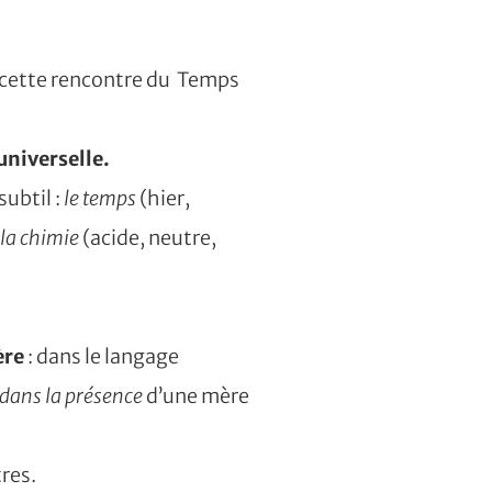
st cette rencontre du Temps
universelle.
ubtil :
le temps
(hier,
la chimie
(acide, neutre,
ère
: dans le langage
 dans la présence
d’une mère
res.