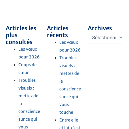
Articles les
Articles
Archives
Archives
plus
récents
consultés
Les vœux
Les vœux
pour 2026
pour 2026
Troubles
Coups de
visuels :
cœur
mettez de
Troubles
la
visuels :
conscience
mettez de
sur ce qui
la
vous
conscience
touche
sur ce qui
Entre elle
vous
et lui, c’est