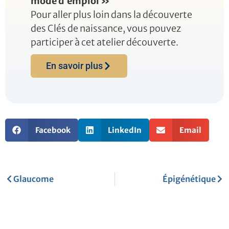
mode d’emploi »
Pour aller plus loin dans la découverte
des Clés de naissance, vous pouvez
participer à cet atelier découverte.
En savoir plus
Facebook
LinkedIn
Email
Précédent
Sui
Glaucome
Épigénétique